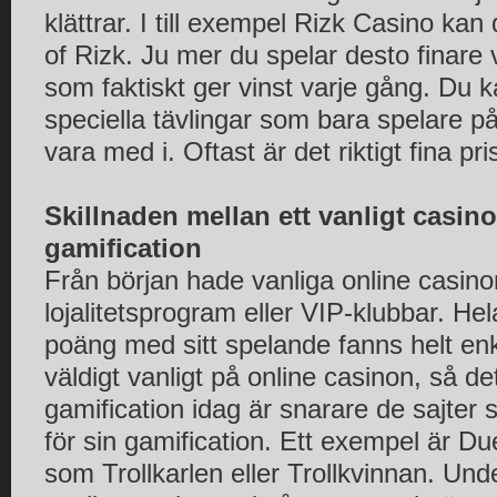
klättrar. I till exempel Rizk Casino ka
of Rizk. Ju mer du spelar desto finare v
som faktiskt ger vinst varje gång. Du 
speciella tävlingar som bara spelare på
vara med i. Oftast är det riktigt fina pri
Skillnaden mellan ett vanligt casin
gamification
Från början hade vanliga online casin
lojalitetsprogram eller VIP-klubbar. He
poäng med sitt spelande fanns helt enke
väldigt vanligt på online casinon, så de
gamification idag är snarare de sajter 
för sin gamification. Ett exempel är Du
som Trollkarlen eller Trollkvinnan. Und