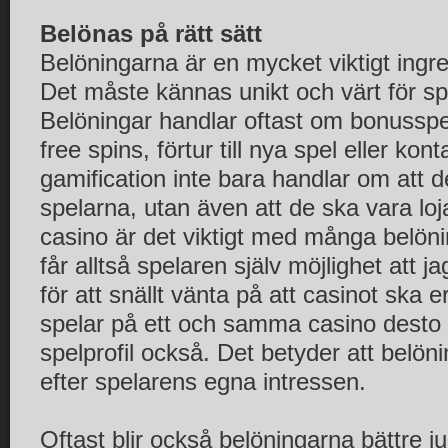
Belönas på rätt sätt
Belöningarna är en mycket viktigt ingre
Det måste kännas unikt och värt för spe
Belöningar handlar oftast om bonusspe
free spins, förtur till nya spel eller kon
gamification inte bara handlar om att d
spelarna, utan även att de ska vara loj
casino är det viktigt med många belöni
får alltså spelaren själv möjlighet att j
för att snällt vänta på att casinot ska
spelar på ett och samma casino desto 
spelprofil också. Det betyder att belö
efter spelarens egna intressen.
Oftast blir också belöningarna bättre j